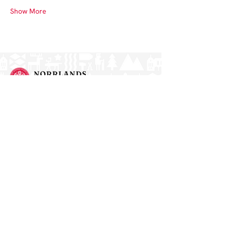
Show More
Norrlands nation - världens största
studentnation!
Address
Västra Ågatan 14
753 09 Uppsala
Contact
kansli@nn.se