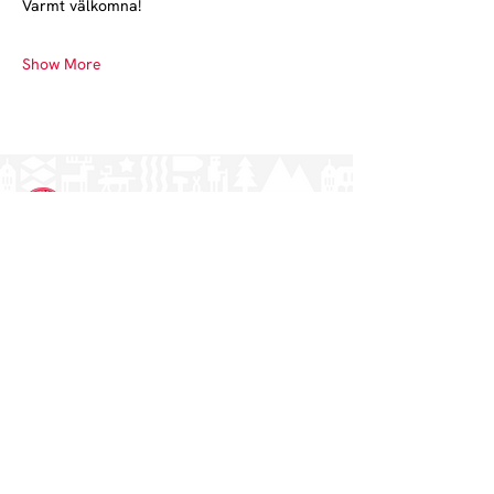
Varmt välkomna!
Show More
Norrlands nation - världens största
studentnation!
Address
Västra Ågatan 14
753 09 Uppsala
Contact