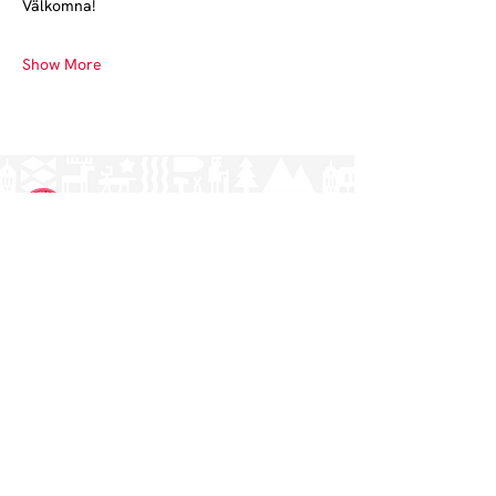
Välkomna!
Show More
Norrlands nation - världens största
studentnation!
Address
Västra Ågatan 14
753 09 Uppsala
Contact