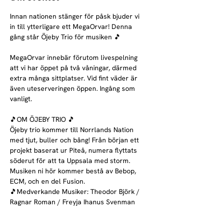
Innan nationen stänger för påsk bjuder vi 
in till ytterligare ett MegaOrvar! Denna 
gång står Öjeby Trio för musiken 🎵
MegaOrvar innebär förutom livespelning 
att vi har öppet på två våningar, därmed 
extra många sittplatser. Vid fint väder är 
även uteserveringen öppen. Ingång som 
vanligt.
🎵OM ÖJEBY TRIO 🎵
Öjeby trio kommer till Norrlands Nation 
med tjut, buller och bång! Från början ett 
projekt baserat ur Piteå, numera flyttats 
söderut för att ta Uppsala med storm. 
Musiken ni hör kommer bestå av Bebop, 
ECM, och en del Fusion.
🎵Medverkande Musiker: Theodor Björk / 
Ragnar Roman / Freyja Ihanus Svenman