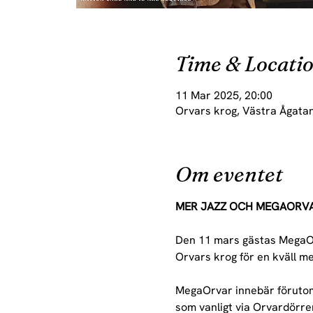
Time & Locati
11 Mar 2025, 20:00
Orvars krog, Västra Ågatan
Om eventet
MER JAZZ OCH MEGAORVA
Den 11 mars gästas MegaOrva
Orvars krog för en kväll me
MegaOrvar innebär förutom 
som vanligt via Orvardörren