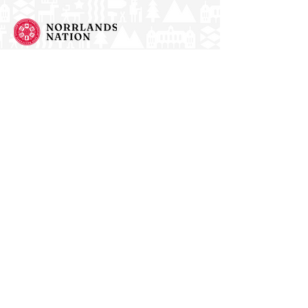
Norrlands nation - världens största
studentnation!
Address
Västra Ågatan 14
753 09 Uppsala
Contact
kansli@nn.se
018-65 70 70
(switch)
Follow us