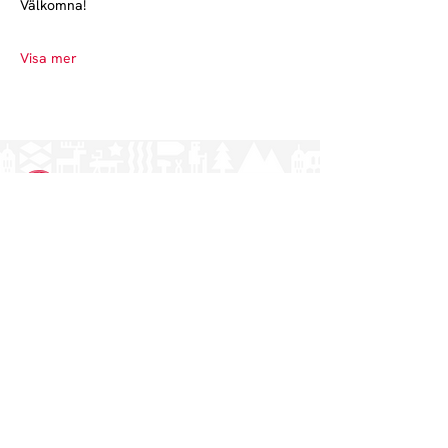
Välkomna!
Visa mer
Norrlands nation - världens största
studentnation!
Adress
Västra Ågatan 14
753 09 Uppsala
Kontakt