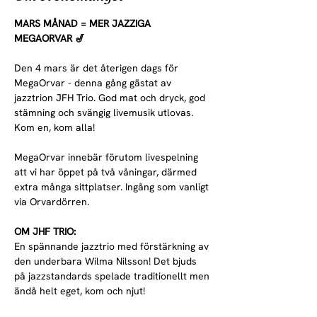
MARS MÅNAD = MER JAZZIGA 
MEGAORVAR 🎷
Den 4 mars är det återigen dags för 
MegaOrvar - denna gång gästat av 
jazztrion JFH Trio. God mat och dryck, god 
stämning och svängig livemusik utlovas. 
Kom en, kom alla!
MegaOrvar innebär förutom livespelning 
att vi har öppet på två våningar, därmed 
extra många sittplatser. Ingång som vanligt 
via Orvardörren. 
OM JHF TRIO:
En spännande jazztrio med förstärkning av 
den underbara Wilma Nilsson! Det bjuds 
på jazzstandards spelade traditionellt men 
ändå helt eget, kom och njut!