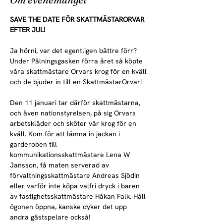
SAVE THE DATE FÖR SKATTMÄSTARORVAR 
EFTER JUL!
Ja hörni, var det egentligen bättre förr? 
Under Pålningsgasken förra året så köpte 
våra skattmästare Orvars krog för en kväll 
och de bjuder in till en SkattmästarOrvar! 
Den 11 januari tar därför skattmästarna, 
och även nationstyrelsen, på sig Orvars 
arbetskläder och sköter vår krog för en 
kväll. Kom för att lämna in jackan i 
garderoben till 
kommunikationsskattmästare Lena W 
Jansson, få maten serverad av 
förvaltningsskattmästare Andreas Sjödin 
eller varför inte köpa valfri dryck i baren 
av fastighetsskattmästare Håkan Falk. Håll 
ögonen öppna, kanske dyker det upp 
andra gästspelare också!