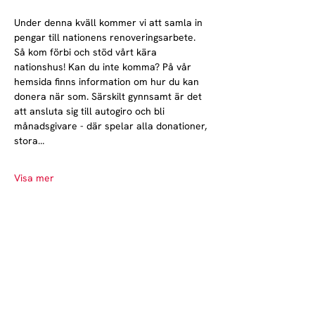
Under denna kväll kommer vi att samla in 
pengar till nationens renoveringsarbete. 
Så kom förbi och stöd vårt kära 
nationshus! Kan du inte komma? På vår 
hemsida finns information om hur du kan 
donera när som. Särskilt gynnsamt är det 
att ansluta sig till autogiro och bli 
månadsgivare - där spelar alla donationer, 
stora…
Visa mer
Norrlands nation - världens största
studentnation!