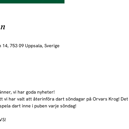
on
 14, 753 09 Uppsala, Sverige
nner, vi har goda nyheter!
 vi har valt att återinföra dart söndagar på Orvars Krog! Det
spela dart inne i puben varje söndag!
S!
