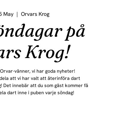
5 May
  |  
Orvars Krog
öndagar på
rs Krog!
Orvar-vänner, vi har goda nyheter!
la att vi har valt att återinföra dart
! Det innebär att du som gäst kommer få
ela dart inne i puben varje söndag!