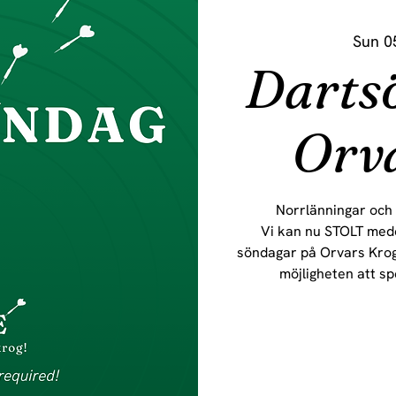
Sun 0
Darts
Orva
Norrlänningar och 
Vi kan nu STOLT medde
söndagar på Orvars Krog
möjligheten att sp