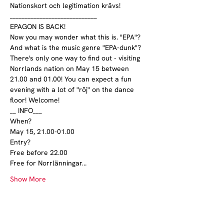
Nationskort och legitimation krävs!

_____________________________

EPAGON IS BACK!

Now you may wonder what this is. "EPA"? 
And what is the music genre "EPA-dunk"? 
There's only one way to find out - visiting 
Norrlands nation on May 15 between 
21.00 and 01.00! You can expect a fun 
evening with a lot of "röj" on the dance 
floor! Welcome!

__ INFO___

When?

May 15, 21.00-01.00
Entry?

Free before 22.00

Free for Norrlänningar…
Show More