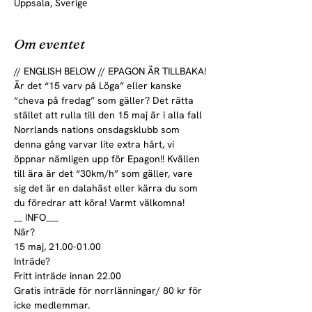
Uppsala, Sverige
Om eventet
// ENGLISH BELOW // EPAGON ÄR TILLBAKA!

Är det “15 varv på Löga” eller kanske 
“cheva på fredag” som gäller? Det rätta 
stället att rulla till den 15 maj är i alla fall 
Norrlands nations onsdagsklubb som 
denna gång varvar lite extra hårt, vi 
öppnar nämligen upp för Epagon!! Kvällen 
till ära är det “30km/h” som gäller, vare 
sig det är en dalahäst eller kärra du som 
du föredrar att köra! Varmt välkomna!
__ INFO___

När?

15 maj, 21.00-01.00
Inträde?

Fritt inträde innan 22.00

Gratis inträde för norrlänningar/ 80 kr för 
icke medlemmar.