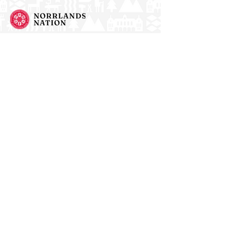
Norrlands nation - världens största
studentnation!
Address
Västra Ågatan 14
753 09 Uppsala
Contact
kansli@nn.se
018-65 70 70
(switch)
Follow us