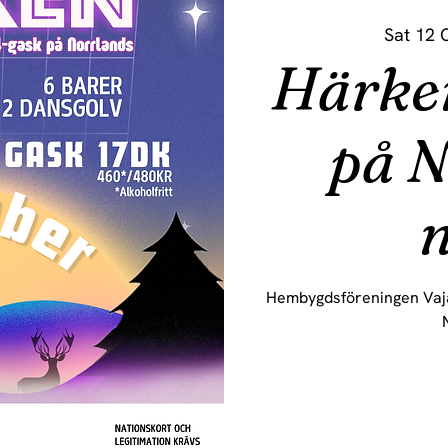
Sat 12 
Härken
på N
n
Hembygdsföreningen Vaja