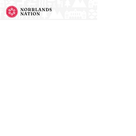
Norrlands nation - världens största
studentnation!
Address
Västra Ågatan 14
753 09 Uppsala
Contact
kansli@nn.se
018-65 70 70
(switch)
Follow us