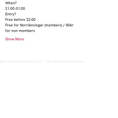
When?

21.00-01.00
Entry?

Free before 22.00

Free for Norrlänningar (members) / 80kr 
for non-members
Show More
Norrlands nation - världens största
studentnation!
Address
Västra Ågatan 14