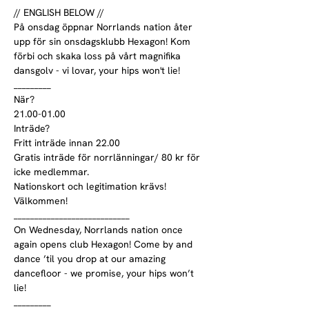
// ENGLISH BELOW //
På onsdag öppnar Norrlands nation åter 
upp för sin onsdagsklubb Hexagon! Kom 
förbi och skaka loss på vårt magnifika 
dansgolv - vi lovar, your hips won't lie!

_________

När?

21.00-01.00
Inträde?

Fritt inträde innan 22.00

Gratis inträde för norrlänningar/ 80 kr för 
icke medlemmar.
Nationskort och legitimation krävs!
Välkommen!

____________________________

On Wednesday, Norrlands nation once 
again opens club Hexagon! Come by and 
dance ’til you drop at our amazing 
dancefloor - we promise, your hips won’t 
lie!

_________
