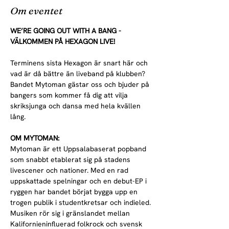
Om eventet
WE’RE GOING OUT WITH A BANG - 
VÄLKOMMEN PÅ HEXAGON LIVE!
Terminens sista Hexagon är snart här och 
vad är då bättre än liveband på klubben? 
Bandet Mytoman gästar oss och bjuder på 
bangers som kommer få dig att vilja 
skriksjunga och dansa med hela kvällen 
lång.
OM MYTOMAN:
Mytoman är ett Uppsalabaserat popband 
som snabbt etablerat sig på stadens 
livescener och nationer. Med en rad 
uppskattade spelningar och en debut-EP i 
ryggen har bandet börjat bygga upp en 
trogen publik i studentkretsar och indieled. 
Musiken rör sig i gränslandet mellan 
Kalifornieninfluerad folkrock och svensk 