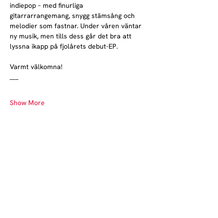
indiepop – med finurliga 
gitarrarrangemang, snygg stämsång och 
melodier som fastnar. Under våren väntar 
ny musik, men tills dess går det bra att 
lyssna ikapp på fjolårets debut-EP.
Varmt välkomna!
___
Show More
Norrlands nation - världens största
studentnation!