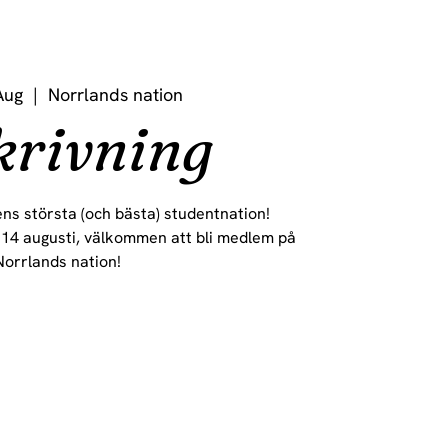
Aug
  |  
Norrlands nation
krivning
ns största (och bästa) studentnation!
 14 augusti, välkommen att bli medlem på
Norrlands nation!