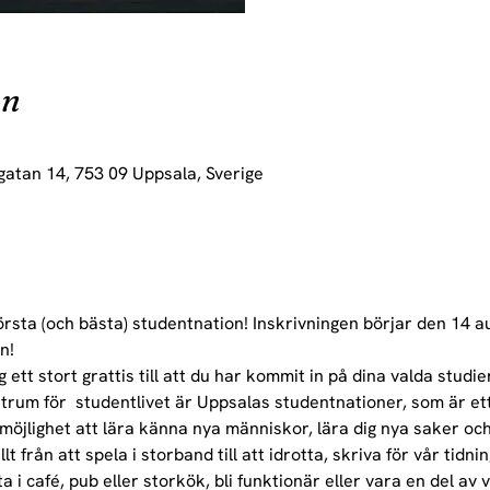
on
gatan 14, 753 09 Uppsala, Sverige
rsta (och bästa) studentnation! Inskrivningen börjar den 14 au
n!
ett stort grattis till att du har kommit in på dina valda studie
ntrum för  studentlivet är Uppsalas studentnationer, som är et
 möjlighet att lära känna nya människor, lära dig nya saker oc
 från att spela i storband till att idrotta, skriva för vår tidnin
ta i café, pub eller storkök, bli funktionär eller vara en del 