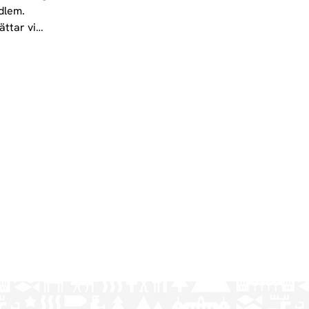
edlem.
ättar vi…