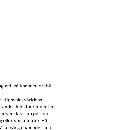
gusti, välkommen att bli 
r i Uppsala, världens 
t andra hem för studenter. 
h utvecklas som person.
g eller spela teater. Här 
av våra många nämnder och 