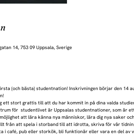
on
gatan 14, 753 09 Uppsala, Sverige
rsta (och bästa) studentnation! Inskrivningen börjar den 14 au
n!
ett stort grattis till att du har kommit in på dina valda studie
ntrum för  studentlivet är Uppsalas studentnationer, som är et
 möjlighet att lära känna nya människor, lära dig nya saker oc
 från att spela i storband till att idrotta, skriva för vår tidnin
ta i café, pub eller storkök, bli funktionär eller vara en del 