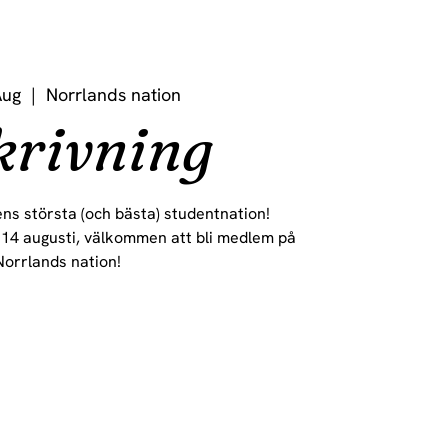
Aug
  |  
Norrlands nation
krivning
ns största (och bästa) studentnation!
 14 augusti, välkommen att bli medlem på
Norrlands nation!