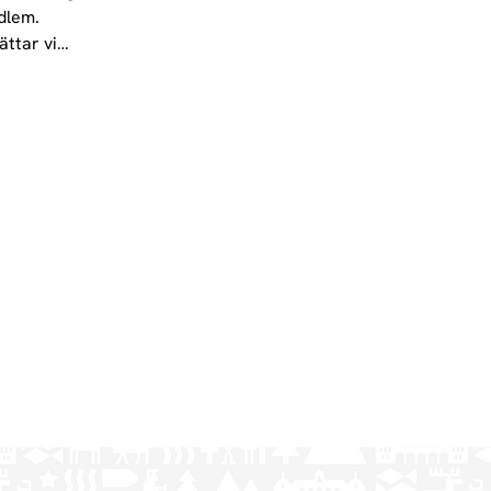
edlem.
ättar vi…