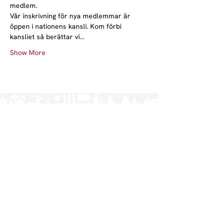
medlem.
Vår inskrivning för nya medlemmar är 
öppen i nationens kansli. Kom förbi 
kansliet så berättar vi…
Show More
Norrlands nation - världens största
studentnation!
Address
Västra Ågatan 14
753 09 Uppsala