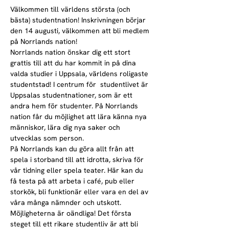
Välkommen till världens största (och 
bästa) studentnation! Inskrivningen börjar 
den 14 augusti, välkommen att bli medlem 
på Norrlands nation!
Norrlands nation önskar dig ett stort 
grattis till att du har kommit in på dina 
valda studier i Uppsala, världens roligaste 
studentstad! I centrum för  studentlivet är 
Uppsalas studentnationer, som är ett 
andra hem för studenter. På Norrlands 
nation får du möjlighet att lära känna nya 
människor, lära dig nya saker och 
utvecklas som person.
På Norrlands kan du göra allt från att 
spela i storband till att idrotta, skriva för 
vår tidning eller spela teater. Här kan du 
få testa på att arbeta i café, pub eller 
storkök, bli funktionär eller vara en del av 
våra många nämnder och utskott. 
Möjligheterna är oändliga! Det första 
steget till ett rikare studentliv är att bli 