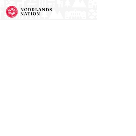
Norrlands nation - världens största
studentnation!
Address
Västra Ågatan 14
753 09 Uppsala
Contact
kansli@nn.se
018-65 70 70
(switch)
Follow us