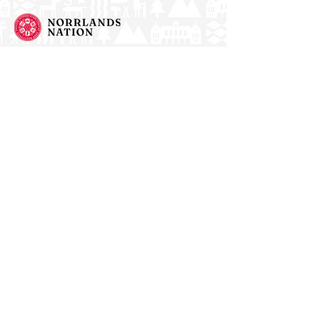
Norrlands nation - världens största
studentnation!
Address
Västra Ågatan 14
753 09 Uppsala
Contact
kansli@nn.se
018-65 70 70
(switch)
Follow us