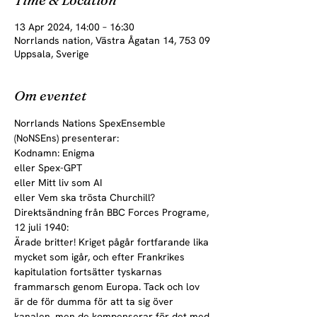
13 Apr 2024, 14:00 – 16:30
Norrlands nation, Västra Ågatan 14, 753 09
Uppsala, Sverige
Om eventet
Norrlands Nations SpexEnsemble 
(NoNSEns) presenterar:
Kodnamn: Enigma

eller Spex-GPT

eller Mitt liv som AI

eller Vem ska trösta Churchill?
Direktsändning från BBC Forces Programe, 
12 juli 1940:
Ärade britter! Kriget pågår fortfarande lika 
mycket som igår, och efter Frankrikes 
kapitulation fortsätter tyskarnas 
frammarsch genom Europa. Tack och lov 
är de för dumma för att ta sig över 
kanalen, men de kompenserar för det med 