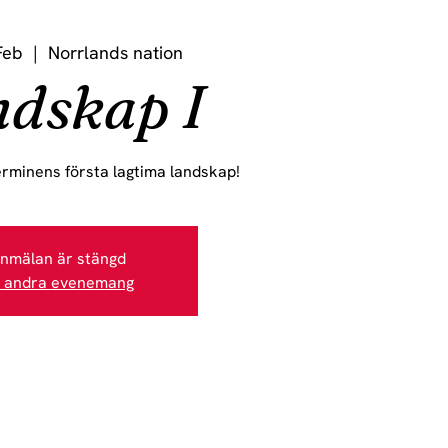
Feb
  |  
Norrlands nation
dskap I
erminens första lagtima landskap!
nmälan är stängd
 andra evenemang