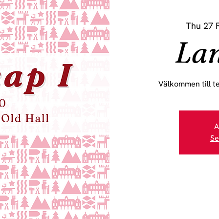
Thu 27 
Lan
Välkommen till t
A
Se