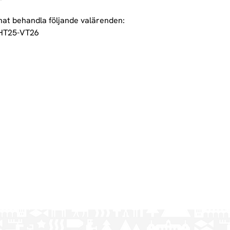
at behandla följande valärenden:
r HT25-VT26