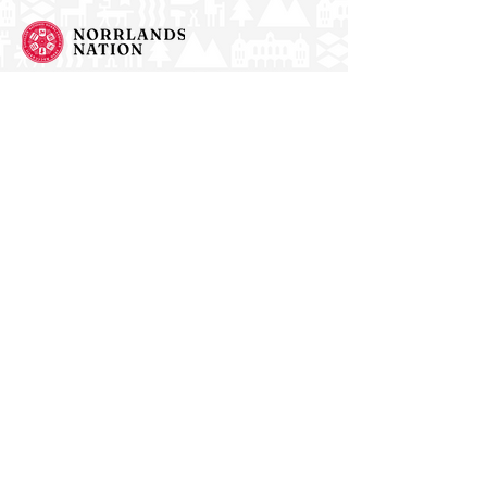
Norrlands nation - världens största
studentnation!
Address
Västra Ågatan 14
753 09 Uppsala
Contact
kansli@nn.se
018-65 70 70
(switch)
Follow us