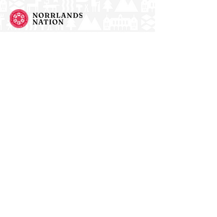
Norrlands nation - världens största
studentnation!
Address
Västra Ågatan 14
753 09 Uppsala
Contact
kansli@nn.se
018-65 70 70
(switch)
Follow us