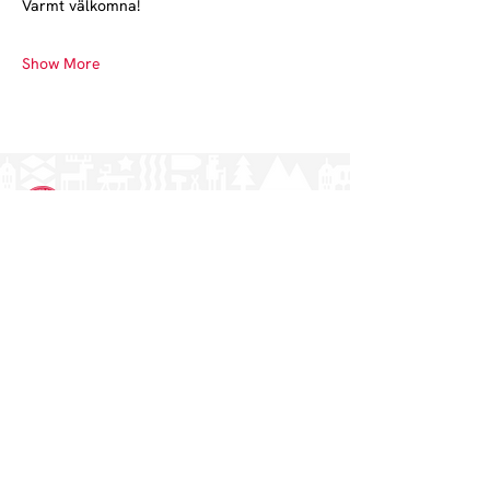
Varmt välkomna!
Show More
Norrlands nation - världens största
studentnation!
Address
Västra Ågatan 14
753 09 Uppsala
Contact