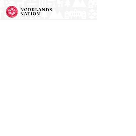
Norrlands nation - världens största
studentnation!
Address
Västra Ågatan 14
753 09 Uppsala
Contact
kansli@nn.se
018-65 70 70
(switch)
Follow us