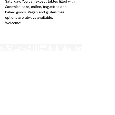
Saturday. You can expect tables filled with 
Sandwich cake, coffee, baguettes and 
baked goods. Vegan and gluten-free 
options are always available.
Welcome! 
Norrlands nation - världens största
studentnation!
Address
Västra Ågatan 14
753 09 Uppsala