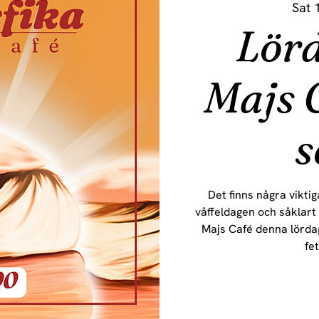
Sat 
Lörd
Majs 
s
Det finns några viktig
våffeldagen och såklart 
Majs Café denna lördag
fe