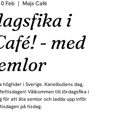
10 Feb
  |  
Majs Café
agsfika i
Café! - med
emlor
a högtider i Sverige. Kanelbullens dag,
fettisdagen! Välkommen till lördagsfika i
 för att äta semlor och ladda upp inför
ttisdagen på tisdag.