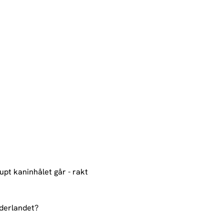
pt kaninhålet går - rakt 
nderlandet? 