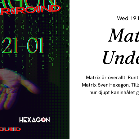
Wed 19 
Mat
Und
Matrix är överallt. Runt
Matrix över Hexagon. Ti
hur djupt kaninhålet g