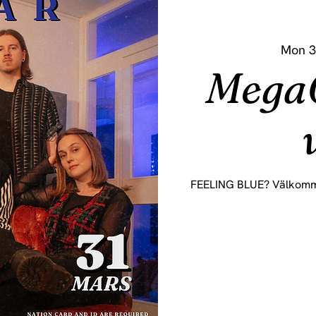
Mon 3
MegaO
FEELING BLUE? Välkomm