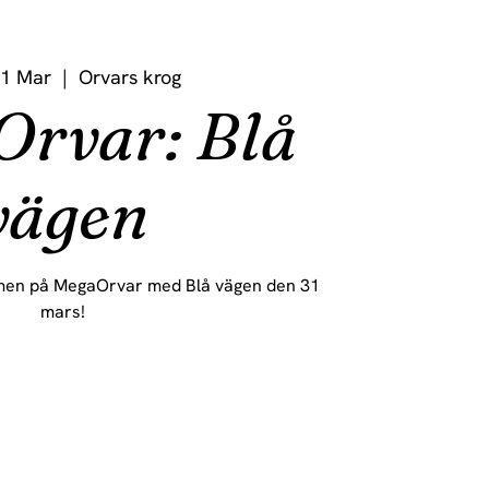
1 Mar
  |  
Orvars krog
rvar: Blå
vägen
en på MegaOrvar med Blå vägen den 31
mars!