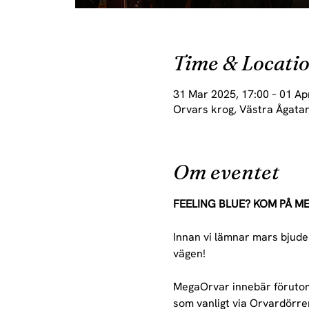
Time & Locati
31 Mar 2025, 17:00 – 01 Ap
Orvars krog, Västra Ågatan
Om eventet
FEELING BLUE? KOM PÅ M
Innan vi lämnar mars bjuder
vägen! 
MegaOrvar innebär förutom 
som vanligt via Orvardörren