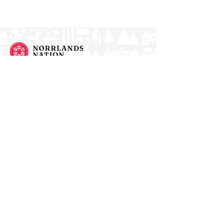
Norrlands nation - världens största
studentnation!
Address
Västra Ågatan 14
753 09 Uppsala
Contact
kansli@nn.se
018-65 70 70
(switch)