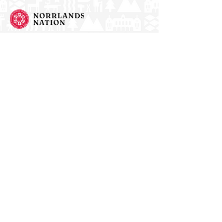
Norrlands nation - världens största
studentnation!
Address
Västra Ågatan 14
753 09 Uppsala
Contact
kansli@nn.se
018-65 70 70
(switch)
Follow us