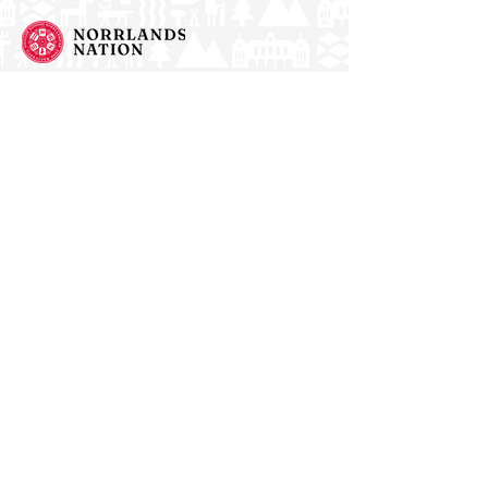
Norrlands nation - världens största
studentnation!
Address
Västra Ågatan 14
753 09 Uppsala
Contact
kansli@nn.se
018-65 70 70
(switch)
Follow us