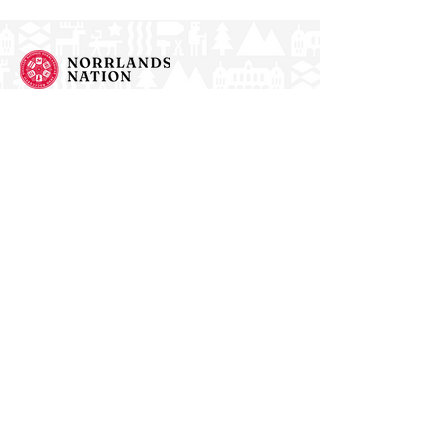
Norrlands nation - världens största
studentnation!
Address
Västra Ågatan 14
753 09 Uppsala
Contact
kansli@nn.se
018-65 70 70
(switch)
Follow us