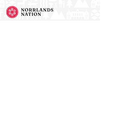
Norrlands nation - världens största
studentnation!
Address
Västra Ågatan 14
753 09 Uppsala
Contact
kansli@nn.se
018-65 70 70
(switch)
Follow us