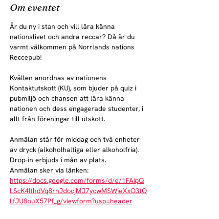
Om eventet
Är du ny i stan och vill lära känna 
nationslivet och andra reccar? Då är du 
varmt välkommen på Norrlands nations 
Reccepub!
Kvällen anordnas av nationens 
Kontaktutskott (KU), som bjuder på quiz i 
pubmiljö och chansen att lära känna 
nationen och dess engagerade studenter, i 
allt från föreningar till utskott. 
Anmälan står för middag och två enheter 
av dryck (alkoholhaltiga eller alkoholfria). 
Drop-in erbjuds i mån av plats. 
Anmälan sker via länken: 
https://docs.google.com/forms/d/e/1FAIpQ
LScK4IthdVq8rnJdocjMJ7ycwMSWieXxO3tO
LfJU8ouX57Pf_g/viewform?usp=header