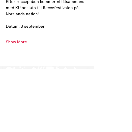
Efter reccepuben kommer ni tillsammans 
med KU ansluta till Reccefestivalen på 
Norrlands nation!
Datum: 3 september
Show More
Norrlands nation - världens största
studentnation!
Address
Västra Ågatan 14