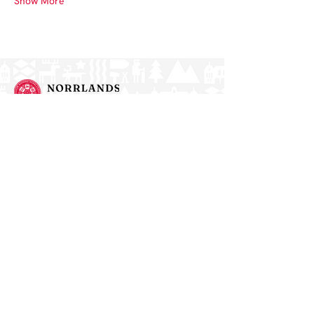
Show More
Norrlands nation - världens största
studentnation!
Address
Västra Ågatan 14
753 09 Uppsala
Contact
kansli@nn.se
018-65 70 70
(switch)