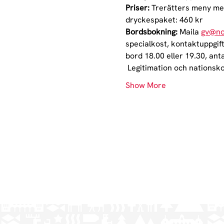
Priser:
 Trerätters meny med
dryckespaket: 460 kr
Bordsbokning:
 Maila 
gv@no
specialkost, kontaktuppgift
bord 18.00 eller 19.30, ant
 Legitimation och nationsko
Show More