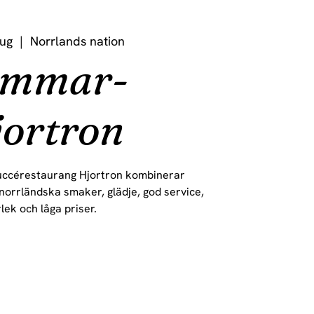
Aug
  |  
Norrlands nation
ommar-
ortron
uccérestaurang Hjortron kombinerar
, norrländska smaker, glädje, god service,
lek och låga priser.