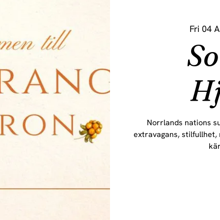
Fri 04 
S
Hj
Norrlands nations s
extravagans, stilfullhet
kär