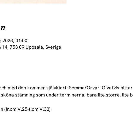
on
g 2023, 01:00
 14, 753 09 Uppsala, Sverige
och med den kommer självklart: SommarOrvar! Givetvis hitta
köna stämning som under terminerna, bara lite större, lite bä
(fr.om V.25-t.om V.32):