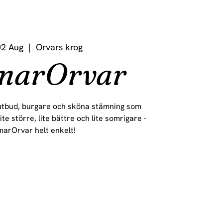
2 Aug
  |  
Orvars krog
marOrvar
tbud, burgare och sköna stämning som
te större, lite bättre och lite somrigare -
arOrvar helt enkelt!