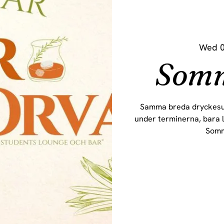
Wed 0
Som
Samma breda dryckesu
under terminerna, bara li
Somm