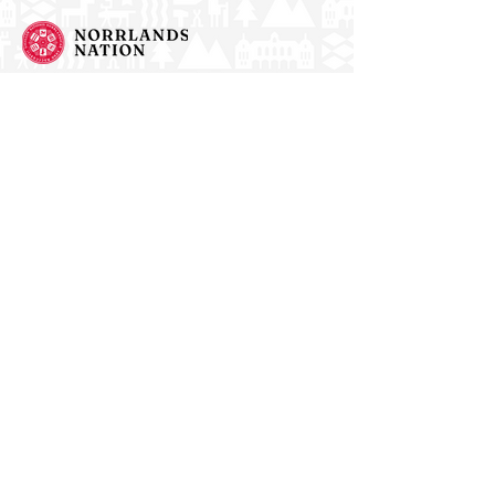
Norrlands nation - världens största
studentnation!
Address
Västra Ågatan 14
753 09 Uppsala
Contact
kansli@nn.se
018-65 70 70
(switch)
Follow us