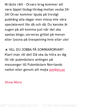
Ni läste rätt - Orvars krog kommer att 
vara öppet tisdag-lördag mellan vecka 24-
34! Orvar kommer bjuda på trevligt 
pubhäng alla dagar men missa inte våra 
specialevent lite då och då. Du kanske är 
sugen på att komma just när det ska 
spelas bingo, serveras grillat på menyn 
eller lyssna på livespelning inne eller ute!
☀️ VILL DU JOBBA PÅ SOMMARORVAR?
Klart man vill det! Då ska du höra av dig 
till vår pubmästare antingen på 
messenger till Pubmästare Norrlands 
nation eller genom att mejla 
pm@nn.se
Show More