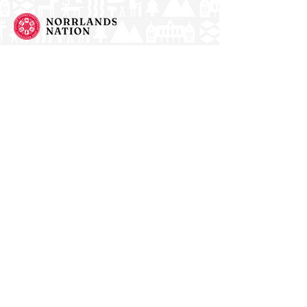
Norrlands nation - världens största
studentnation!
Address
Västra Ågatan 14
753 09 Uppsala
Contact
kansli@nn.se
018-65 70 70
(switch)
Follow us