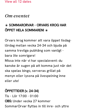
View all 12 dates
Om eventet
☀️ 
SOMMARORVAR - ORVARS KROG HAR 
ÖPPET HELA SOMMAREN! 
☀️
Orvars krog kommer att vara öppet tisdag-
lördag mellan vecka 24-34 och bjuda på 
samma trevliga pubhäng som vanligt - 
bara lite somrigare!
Missa inte när vi har specialevent: du 
kanske är sugen på att komma just när det 
ska spelas bingo, serveras grillat på 
menyn eller lyssna på livespelning inne 
eller ute!
ÖPPETTIDER (v. 24-34)
Tis - Lör 17:00 - 01:00
OBS:
 Under vecka 27 kommer 
SommarOrvar flyttas in till inre- och yttre 