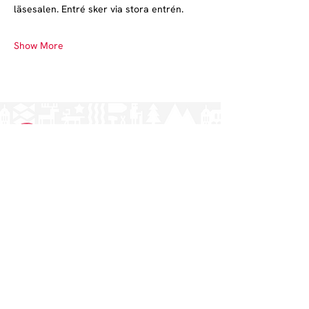
läsesalen. Entré sker via stora entrén.
Show More
Norrlands nation - världens största
studentnation!
Address
Västra Ågatan 14
753 09 Uppsala
Contact