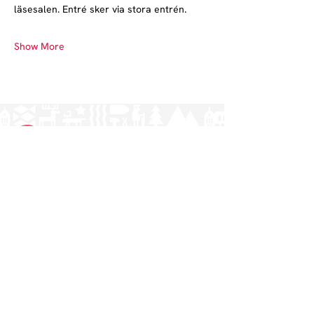
läsesalen. Entré sker via stora entrén.
Show More
Norrlands nation - världens största
studentnation!
Address
Västra Ågatan 14
753 09 Uppsala
Contact