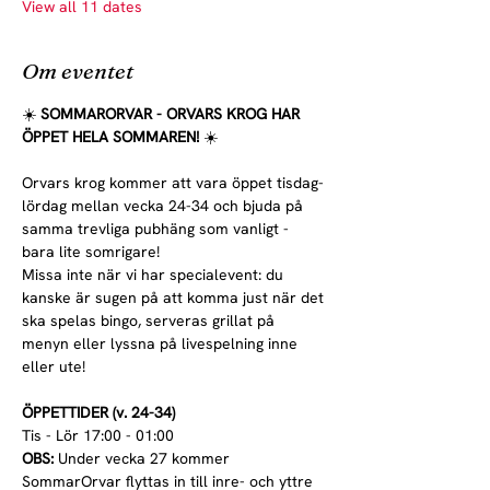
View all 11 dates
Om eventet
☀️ 
SOMMARORVAR - ORVARS KROG HAR 
ÖPPET HELA SOMMAREN! 
☀️
Orvars krog kommer att vara öppet tisdag-
lördag mellan vecka 24-34 och bjuda på 
samma trevliga pubhäng som vanligt - 
bara lite somrigare!
Missa inte när vi har specialevent: du 
kanske är sugen på att komma just när det 
ska spelas bingo, serveras grillat på 
menyn eller lyssna på livespelning inne 
eller ute!
ÖPPETTIDER (v. 24-34)
Tis - Lör 17:00 - 01:00
OBS:
 Under vecka 27 kommer 
SommarOrvar flyttas in till inre- och yttre 