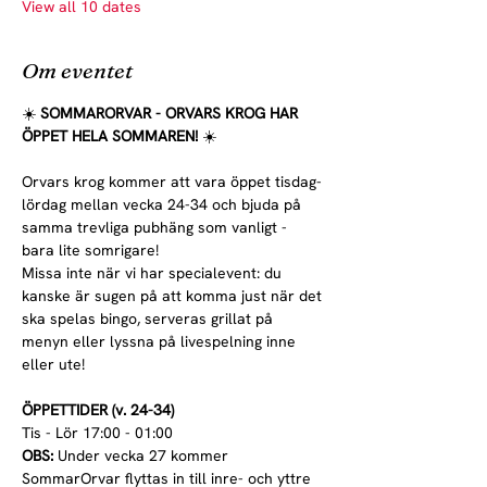
View all 10 dates
Om eventet
☀️ 
SOMMARORVAR - ORVARS KROG HAR 
ÖPPET HELA SOMMAREN! 
☀️
Orvars krog kommer att vara öppet tisdag-
lördag mellan vecka 24-34 och bjuda på 
samma trevliga pubhäng som vanligt - 
bara lite somrigare!
Missa inte när vi har specialevent: du 
kanske är sugen på att komma just när det 
ska spelas bingo, serveras grillat på 
menyn eller lyssna på livespelning inne 
eller ute!
ÖPPETTIDER (v. 24-34)
Tis - Lör 17:00 - 01:00
OBS:
 Under vecka 27 kommer 
SommarOrvar flyttas in till inre- och yttre 