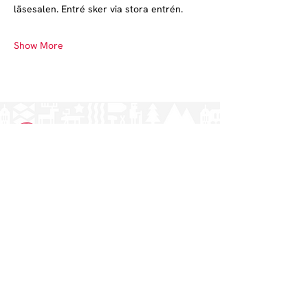
läsesalen. Entré sker via stora entrén.
Show More
Norrlands nation - världens största
studentnation!
Address
Västra Ågatan 14
753 09 Uppsala
Contact