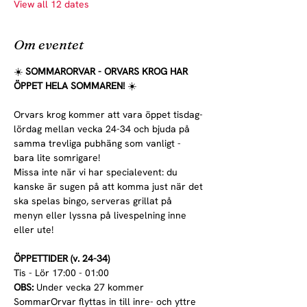
View all 12 dates
Om eventet
☀️ 
SOMMARORVAR - ORVARS KROG HAR 
ÖPPET HELA SOMMAREN! 
☀️
Orvars krog kommer att vara öppet tisdag-
lördag mellan vecka 24-34 och bjuda på 
samma trevliga pubhäng som vanligt - 
bara lite somrigare!
Missa inte när vi har specialevent: du 
kanske är sugen på att komma just när det 
ska spelas bingo, serveras grillat på 
menyn eller lyssna på livespelning inne 
eller ute!
ÖPPETTIDER (v. 24-34)
Tis - Lör 17:00 - 01:00
OBS:
 Under vecka 27 kommer 
SommarOrvar flyttas in till inre- och yttre 