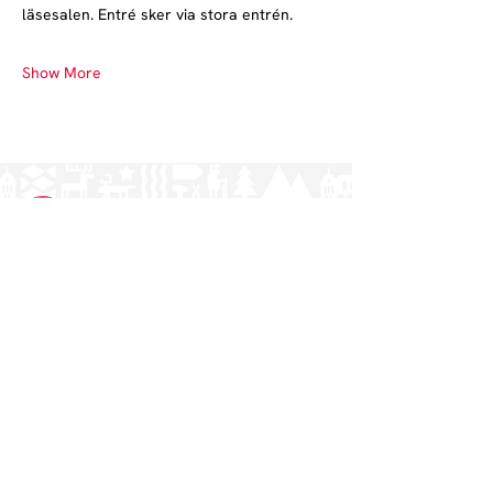
läsesalen. Entré sker via stora entrén.
Show More
Norrlands nation - världens största
studentnation!
Address
Västra Ågatan 14
753 09 Uppsala
Contact