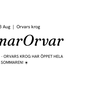
8 Aug
  |  
Orvars krog
marOrvar
- ORVARS KROG HAR ÖPPET HELA
SOMMAREN! ☀️