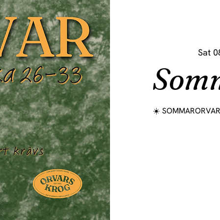
Sat 0
Som
☀️ SOMMARORVAR 