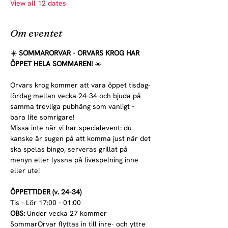
View all 12 dates
Om eventet
☀️ 
SOMMARORVAR - ORVARS KROG HAR 
ÖPPET HELA SOMMAREN! 
☀️
Orvars krog kommer att vara öppet tisdag-
lördag mellan vecka 24-34 och bjuda på 
samma trevliga pubhäng som vanligt - 
bara lite somrigare!
Missa inte när vi har specialevent: du 
kanske är sugen på att komma just när det 
ska spelas bingo, serveras grillat på 
menyn eller lyssna på livespelning inne 
eller ute!
ÖPPETTIDER (v. 24-34)
Tis - Lör 17:00 - 01:00
OBS:
 Under vecka 27 kommer 
SommarOrvar flyttas in till inre- och yttre 