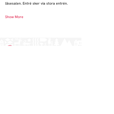
läsesalen. Entré sker via stora entrén.
Show More
Norrlands nation - världens största
studentnation!
Address
Västra Ågatan 14
753 09 Uppsala
Contact