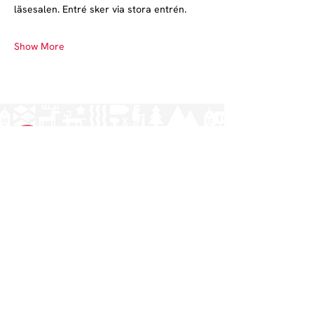
läsesalen. Entré sker via stora entrén.
Show More
Norrlands nation - världens största
studentnation!
Address
Västra Ågatan 14
753 09 Uppsala
Contact