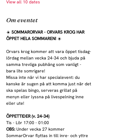
View all 10 dates
Om eventet
☀️ 
SOMMARORVAR - ORVARS KROG HAR 
ÖPPET HELA SOMMAREN! 
☀️
Orvars krog kommer att vara öppet tisdag-
lördag mellan vecka 24-34 och bjuda på 
samma trevliga pubhäng som vanligt - 
bara lite somrigare!
Missa inte när vi har specialevent: du 
kanske är sugen på att komma just när det 
ska spelas bingo, serveras grillat på 
menyn eller lyssna på livespelning inne 
eller ute!
ÖPPETTIDER (v. 24-34)
Tis - Lör 17:00 - 01:00
OBS:
 Under vecka 27 kommer 
SommarOrvar flyttas in till inre- och yttre 