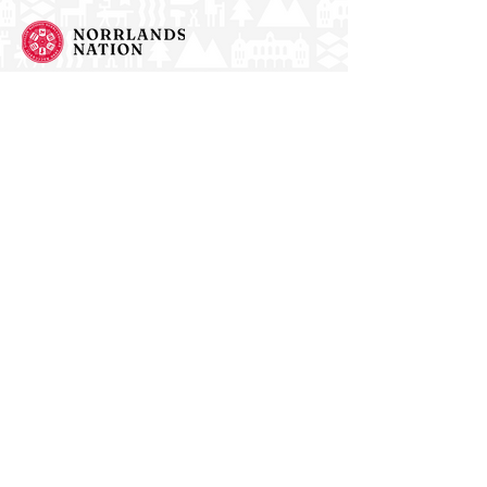
Norrlands nation - världens största
studentnation!
Address
Västra Ågatan 14
753 09 Uppsala
Contact
kansli@nn.se
018-65 70 70
(switch)
Follow us