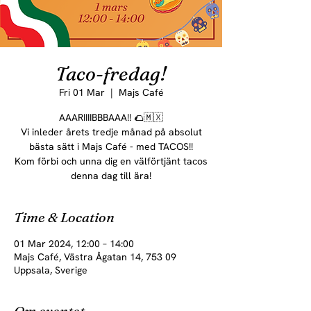
Taco-fredag!
Fri 01 Mar
  |  
Majs Café
AAARIIIIBBBAAA!! 🌮🇲🇽
Vi inleder årets tredje månad på absolut
bästa sätt i Majs Café - med TACOS!!
Kom förbi och unna dig en välförtjänt tacos
denna dag till ära!
Time & Location
01 Mar 2024, 12:00 – 14:00
Majs Café, Västra Ågatan 14, 753 09
Uppsala, Sverige
Om eventet