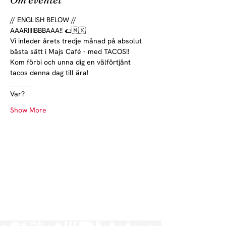
// ENGLISH BELOW //
AAARIIIIBBBAAA!! 🌮🇲🇽
Vi inleder årets tredje månad på absolut 
bästa sätt i Majs Café - med TACOS!!
Kom förbi och unna dig en välförtjänt 
tacos denna dag till ära!
________
Var?
Show More