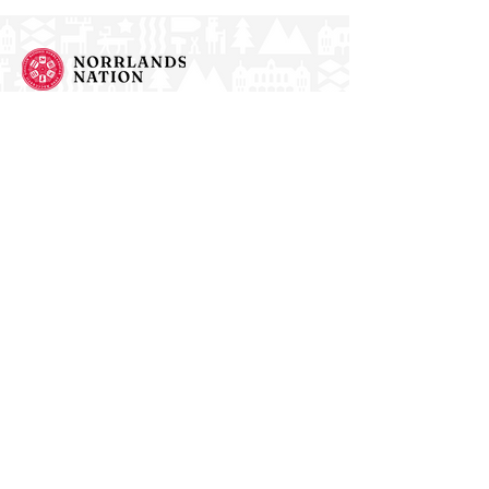
Norrlands nation - världens största
studentnation!
Address
Västra Ågatan 14
753 09 Uppsala
Contact
kansli@nn.se
018-65 70 70
(switch)
Follow us