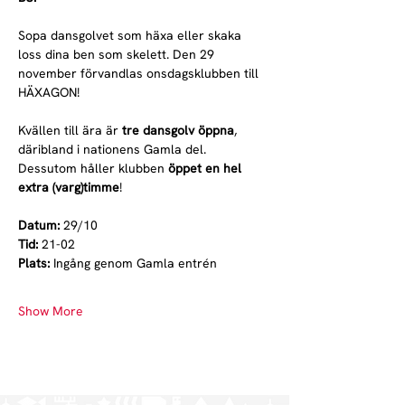
Sopa dansgolvet som häxa eller skaka 
loss dina ben som skelett. Den 29 
november förvandlas onsdagsklubben till 
HÄXAGON!
Kvällen till ära är 
tre dansgolv öppna
, 
däribland i nationens Gamla del. 
Dessutom håller klubben 
öppet en hel 
extra (varg)timme
!
Datum:
 29/10
Tid:
 21-02
Plats: 
Ingång genom Gamla entrén
Show More