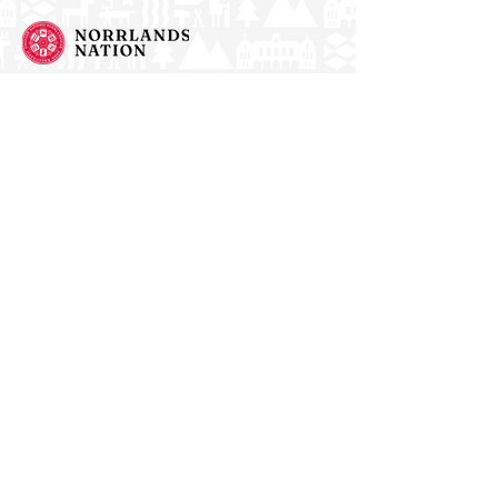
Norrlands nation - världens största
studentnation!
Address
Västra Ågatan 14
753 09 Uppsala
Contact
kansli@nn.se
018-65 70 70
(switch)
Follow us